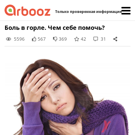
Найти:
Только проверенная информация
Skip
Боль в горле. Чем себе помочь?
to
5596
567
369
42
31
content