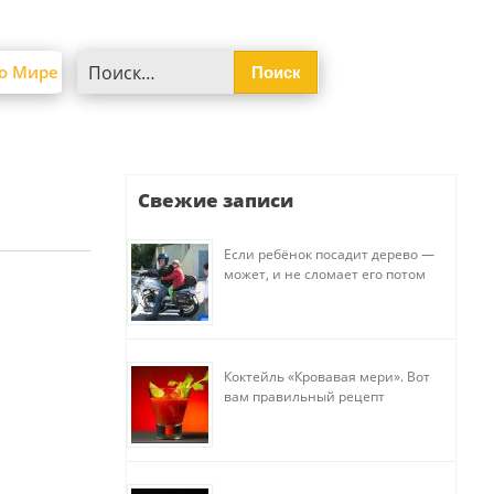
Найти:
о Мире
Свежие записи
Если ребёнок посадит дерево —
может, и не сломает его потом
Коктейль «Кровавая мери». Вот
вам правильный рецепт