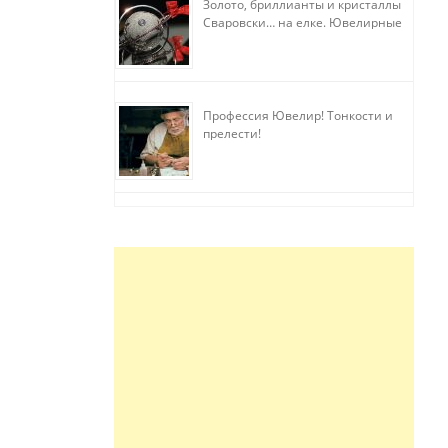
Золото, бриллианты и кристаллы
Сваровски… на елке. Ювелирные
прихоти
Профессия Ювелир! Тонкости и
прелести!