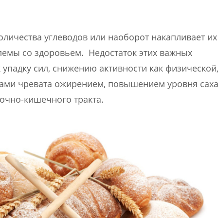
оличества углеводов или наоборот накапливает их
блемы со здоровьем. Недостаток этих важных
упадку сил, снижению активности как физической,
дами чревата ожирением, повышением уровня саха
дочно-кишечного тракта.