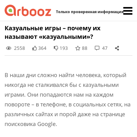
Найти:
Только проверенная информация
Skip
Казуальные игры – почему их
to
называют «казуальными»?
content
2558
364
193
88
47
В наши дни сложно найти человека, который
никогда не сталкивался бы с казуальными
играми. Они попадаются нам на каждом
повороте – в телефоне, в социальных сетях, на
различных сайтах и порой даже на странице
поисковика Google.