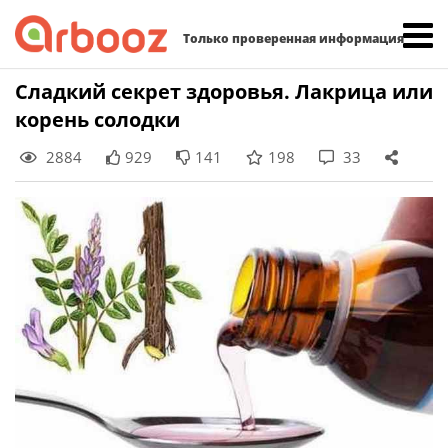
Найти:
Только проверенная информация
Skip
Сладкий секрет здоровья. Лакрица или
to
корень солодки
content
2884
929
141
198
33