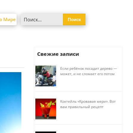
Найти:
о Мире
Свежие записи
Если ребёнок посадит дерево —
может, и не сломает его потом
Коктейль «Кровавая мери». Вот
вам правильный рецепт