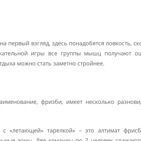
 на первый взгляд, здесь понадобятся ловкость, ск
лекательной игры все группы мышц получают о
отдыха можно стать заметно стройнее.
именование, фризби, имеет несколько разновид
 с «летающей» тарелкой» – это алтимат фрисб
ьные зоны. Две команды по 7 человек сражаютс