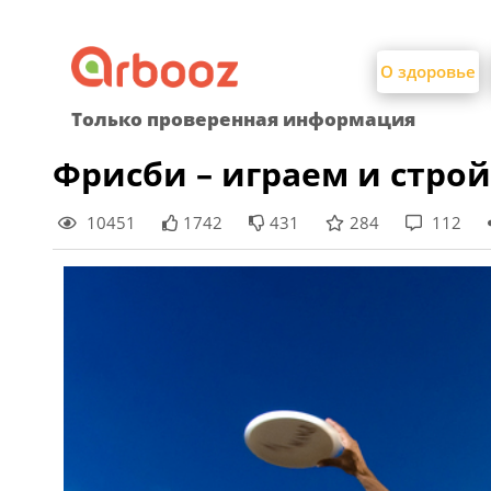
Найти:
Skip
to
О здоровье
content
Только проверенная информация
Фрисби – играем и стро
10451
1742
431
284
112