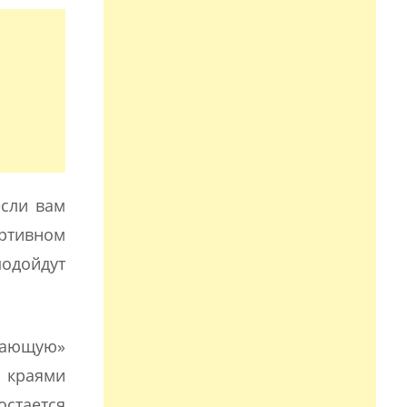
если вам
ртивном
одойдут
етающую»
и краями
остается