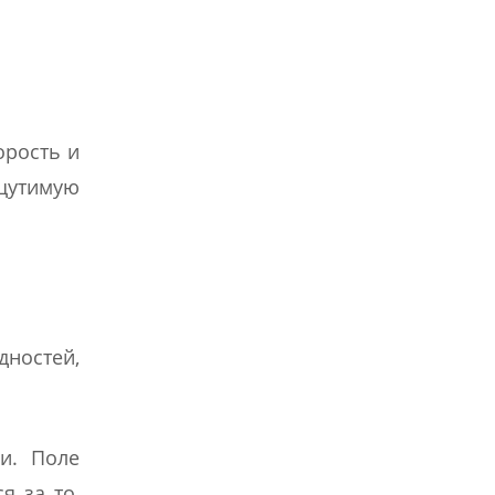
орость и
щутимую
ностей,
и. Поле
я за то,