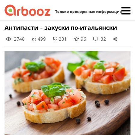
Найти:
Только проверенная информация
Skip
Антипасти – закуски по-итальянски
to
2748
499
231
96
32
content