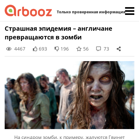
Найти:
Только проверенная информация
Skip
Страшная эпидемия – англичане
to
превращаются в зомби
content
4467
693
196
56
73
На синдром зомби, к примеру, жалуются Гвинет