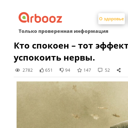
Найти:
Skip
to
О здоровье
content
Только проверенная информация
Кто спокоен – тот эффек
успокоить нервы.
2782
651
94
147
52