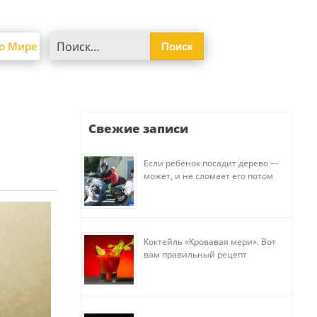
Найти:
о Мире
Свежие записи
Если ребёнок посадит дерево —
может, и не сломает его потом
Коктейль «Кровавая мери». Вот
вам правильный рецепт