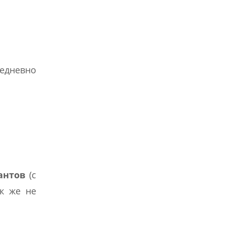
едневно
сантов
(с
ак же не