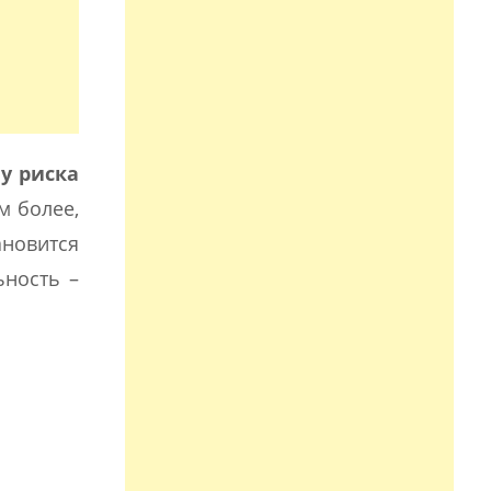
у риска
м более,
ановится
ьность –