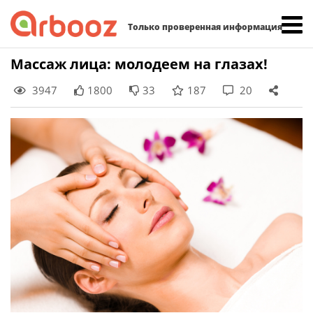
Найти:
Только проверенная информация
Skip
Массаж лица: молодеем на глазах!
to
3947
1800
33
187
20
content