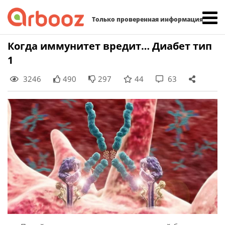
Найти:
Только проверенная информация
Skip
Когда иммунитет вредит… Диабет тип
to
1
content
3246
490
297
44
63