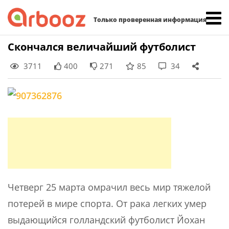
Найти:
Только проверенная информация
Skip
Скончался величайший футболист
to
3711
400
271
85
34
content
Четверг 25 марта омрачил весь мир тяжелой
потерей в мире спорта. От рака легких умер
выдающийся голландский футболист Йохан