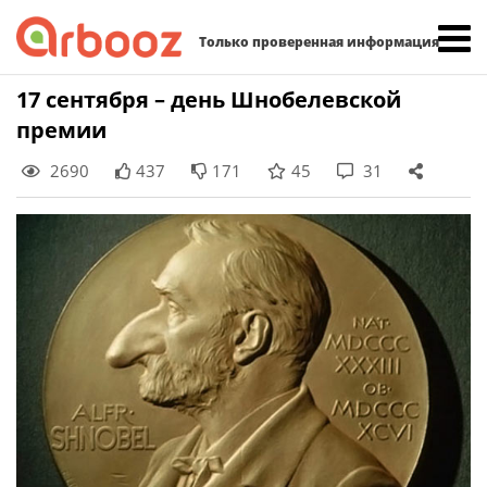
Найти:
Только проверенная информация
Skip
17 сентября – день Шнобелевской
to
премии
content
2690
437
171
45
31