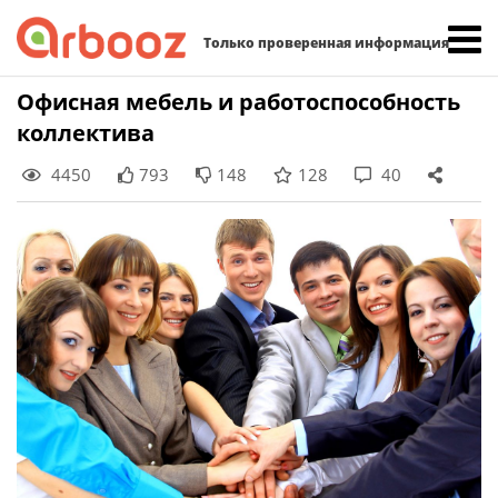
Найти:
Только проверенная информация
Skip
Офисная мебель и работоспособность
to
коллектива
content
4450
793
148
128
40