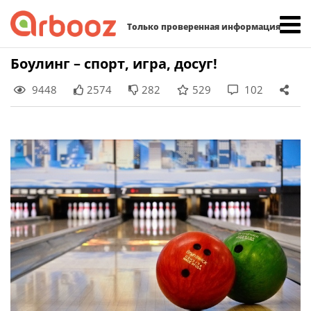
Найти:
Только проверенная информация
Skip
Боулинг – спорт, игра, досуг!
to
9448
2574
282
529
102
content