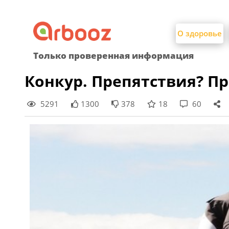
Найти:
Skip
to
О здоровье
content
Только проверенная информация
Конкур. Препятствия? П
5291
1300
378
18
60