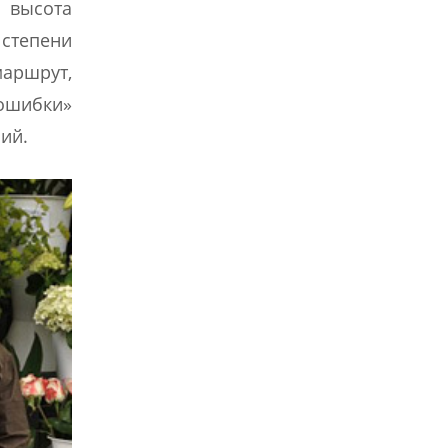
 высота
 степени
маршрут,
 ошибки»
ий.