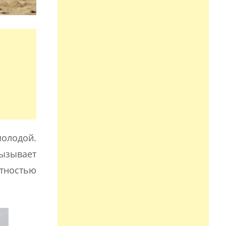
молодой.
вызывает
ктностью