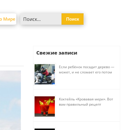
Найти:
о Мире
Свежие записи
Если ребёнок посадит дерево —
может, и не сломает его потом
Коктейль «Кровавая мери». Вот
вам правильный рецепт