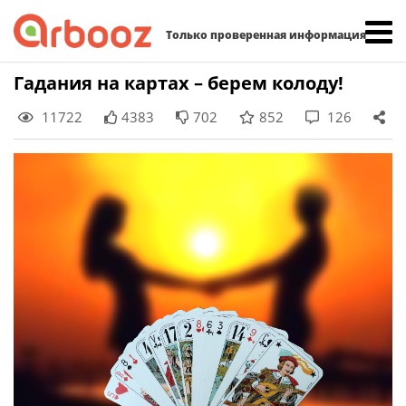
Найти:
Только проверенная информация
Skip
Гадания на картах – берем колоду!
to
11722
4383
702
852
126
content