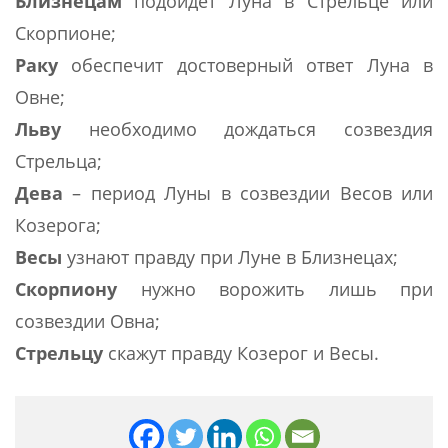
Близнецам
подойдет Луна в Стрельце или
Скорпионе;
Раку
обеспечит достоверный ответ Луна в
Овне;
Льву
необходимо дождаться созвездия
Стрельца;
Дева
– период Луны в созвездии Весов или
Козерога;
Весы
узнают правду при Луне в Близнецах;
Скорпиону
нужно ворожить лишь при
созвездии Овна;
Стрельцу
скажут правду Козерог и Весы.