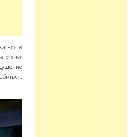
виться в
м станут
ощущение
биться,