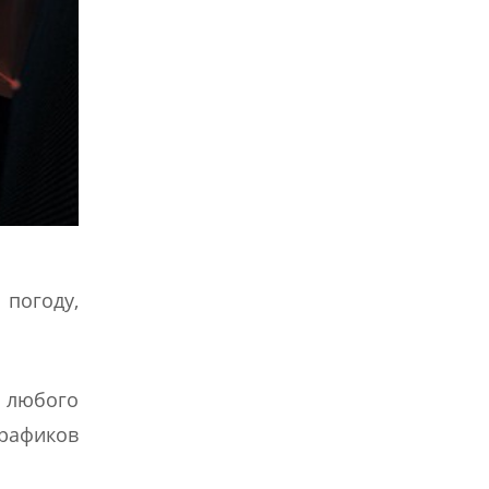
 погоду,
 любого
рафиков