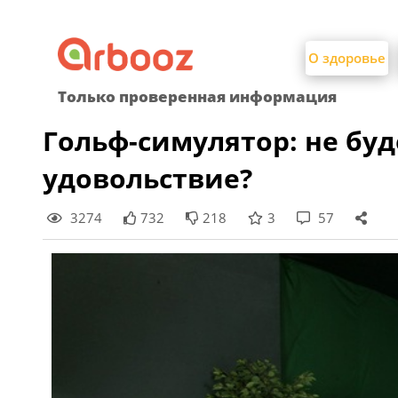
Найти:
Skip
to
О здоровье
content
Только проверенная информация
Гольф-симулятор: не бу
удовольствие?
3274
732
218
3
57