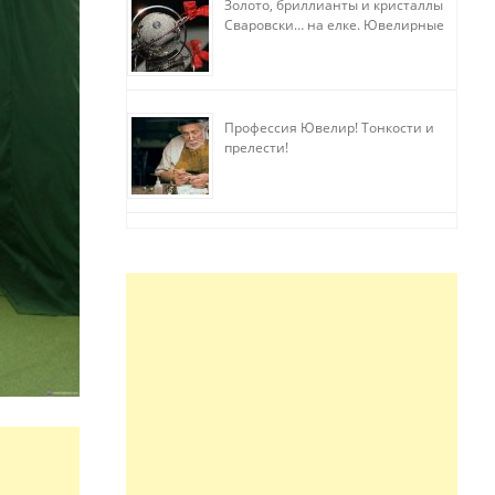
Золото, бриллианты и кристаллы
Сваровски… на елке. Ювелирные
прихоти
Профессия Ювелир! Тонкости и
прелести!