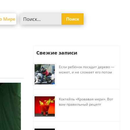
Найти:
о Мире
Свежие записи
Если ребёнок посадит дерево —
может, и не сломает его потом
Коктейль «Кровавая мери». Вот
вам правильный рецепт