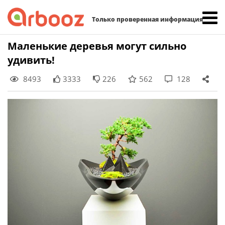
Найти:
Только проверенная информация
Skip
Маленькие деревья могут сильно
to
удивить!
content
8493
3333
226
562
128