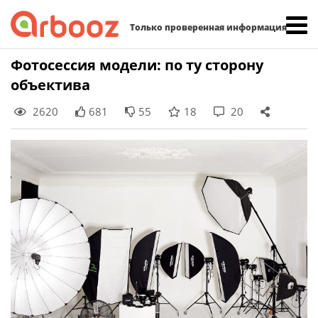
Найти:
Только проверенная информация
Skip
Фотосессия модели: по ту сторону
to
объектива
content
2620
681
55
18
20