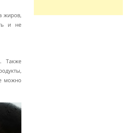
а жиров,
ть и не
и. Также
родукты,
не можно