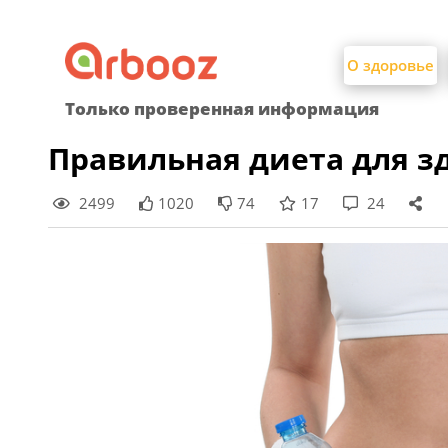
Найти:
Skip
to
О здоровье
content
Только проверенная информация
Правильная диета для з
2499
1020
74
17
24