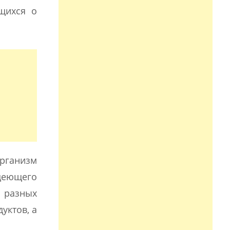
щихся о
организм
деющего
 разных
уктов, а