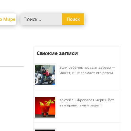
Найти:
о Мире
Свежие записи
Если ребёнок посадит дерево —
может, и не сломает его потом
Коктейль «Кровавая мери». Вот
вам правильный рецепт