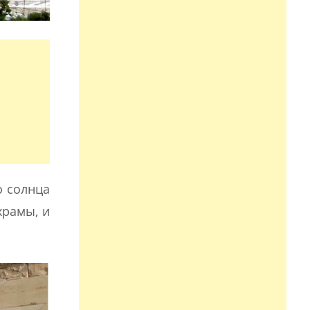
о солнца
храмы, и