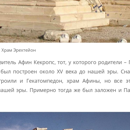
Храм Эрехтейон
итель Афин Кекропс, тот, у которого родители – 
 был построен около XV века до нашей эры. Сн
троили и Гекатомпедон, храм Афины, но все э
нашей эры. Примерно тогда же был заложен и П