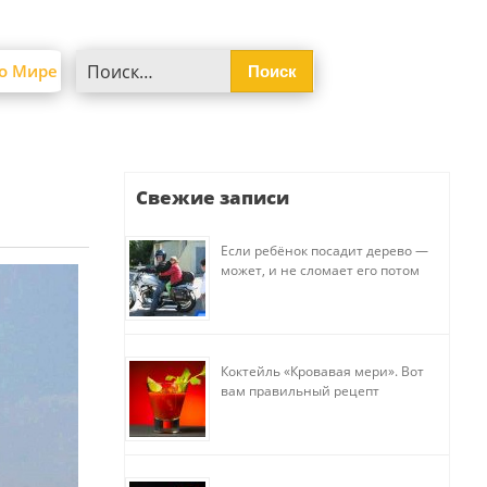
Найти:
о Мире
Свежие записи
Если ребёнок посадит дерево —
может, и не сломает его потом
Коктейль «Кровавая мери». Вот
вам правильный рецепт