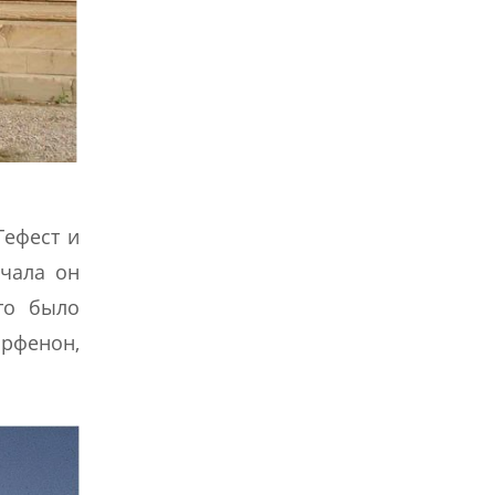
Гефест и
ачала он
то было
арфенон,