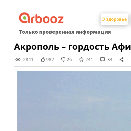
Найти:
Skip
to
О здоровье
content
Только проверенная информация
Акрополь – гордость Аф
2841
982
26
241
34