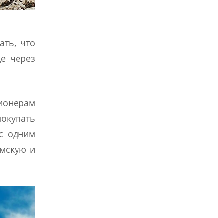
ать, что
ще через
сионерам
покупать
 с одним
имскую и