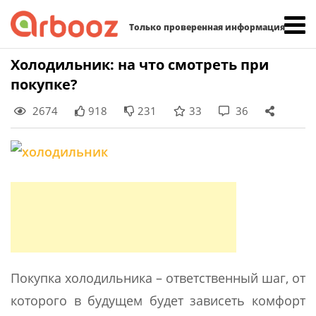
Найти:
Только проверенная информация
Skip
Холодильник: на что смотреть при
to
покупке?
content
2674
918
231
33
36
Покупка холодильника – ответственный шаг, от
которого в будущем будет зависеть комфорт