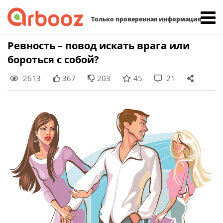
Найти:
Только проверенная информация
Skip
Ревность – повод искать врага или
to
бороться с собой?
content
2613
367
203
45
21