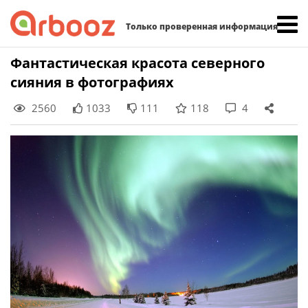
Найти:
Только проверенная информация
Skip
Фантастическая красота северного
to
сияния в фотографиях
content
2560
1033
111
118
4