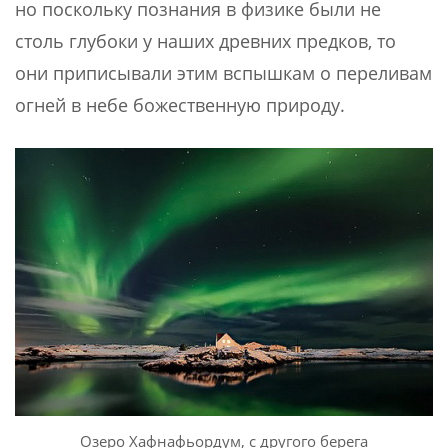
но поскольку познания в физике были не
столь глубоки у наших древних предков, то
они приписывали этим вспышкам о переливам
огней в небе божественную природу.
Озеро Хафнафьордум, с другого берега