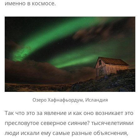
именно в космосе.
Озеро Хафнафьордум, Исландия
Так что это за явление и как оно возникает это
пресловутое северное сияние? тысячелетиями
люди искали ему самые разные объяснения,