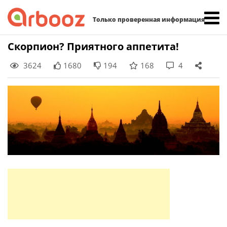
Найти:
Только проверенная информация
Skip
Скорпион? Приятного аппетита!
to
3624
1680
194
168
4
content