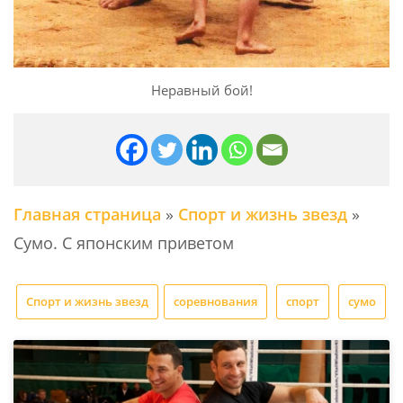
Неравный бой!
Главная страница
»
Спорт и жизнь звезд
»
Сумо. С японским приветом
Спорт и жизнь звезд
соревнования
спорт
сумо