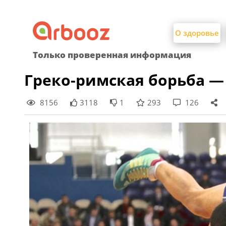
Найти:
Skip
to
О здоровье
content
Только проверенная информация
Греко-римская борьба —
8156
3118
1
293
126