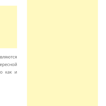
вляются
тересной
но как и