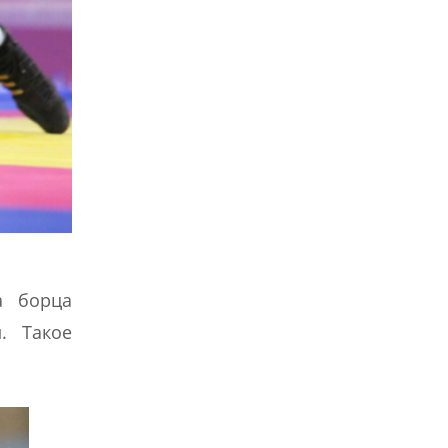
а борца
. Такое