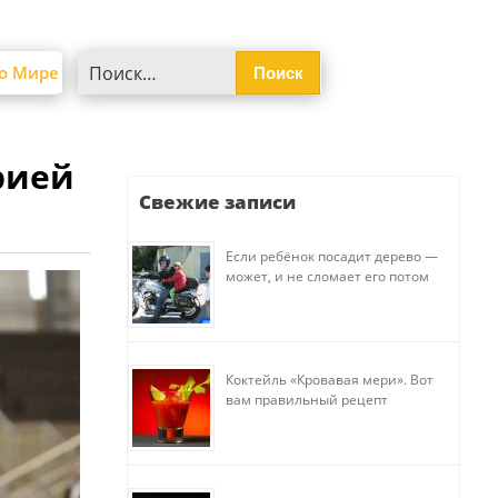
Найти:
о Мире
рией
Свежие записи
Если ребёнок посадит дерево —
может, и не сломает его потом
Коктейль «Кровавая мери». Вот
вам правильный рецепт