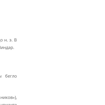
 н. э. В
Пиндар.
ы бегло
ников»),
 увидите