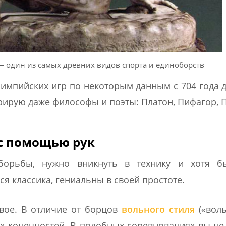
— один из самых древних видов спорта и единоборств
импийских игр по некоторым данным с 704 года до
рирую даже философы и поэты: Платон, Пифагор, 
 с помощью рук
орьбы, нужно вникнуть в технику и хотя б
ся классика, гениальны в своей простоте.
двое. В отличие от борцов
вольного стиля
(«воль
их конечностей. В подобных соревнованиях вы не