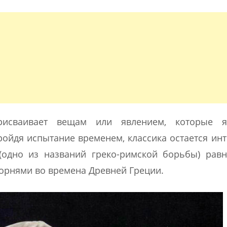
присваивает вещам или явлением, которые я
ройдя испытание временем, классика остается ин
(одно из названий греко-римской борьбы) рав
корнями во времена Древней Греции.