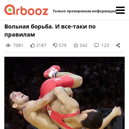
Найти:
Только проверенная информация
Skip
Вольная борьба. И все-таки по
to
правилам
content
7081
3187
579
542
123