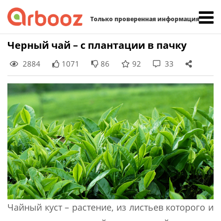
Найти:
Только проверенная информация
Skip
Черный чай – с плантации в пачку
to
2884
1071
86
92
33
content
Чайный куст – растение, из листьев которого и