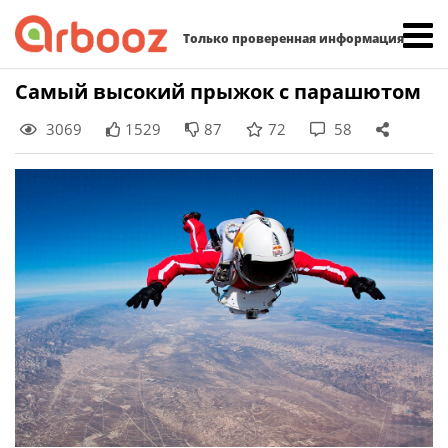
Найти:
Только проверенная информация
Skip
Самый высокий прыжок с парашютом
to
3069
1529
87
72
58
content