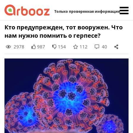
Найти:
Только проверенная информация
Skip
Кто предупрежден, тот вооружен. Что
to
нам нужно помнить о герпесе?
content
2978
987
154
112
40