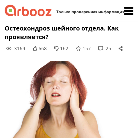
Найти:
Только проверенная информация
Skip
Остеохондроз шейного отдела. Как
to
проявляется?
content
3169
668
162
157
25