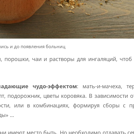
ись и до появления больниц
 порошки, чаи и растворы для ингаляций, чтоб
ладающие чудо-эффектом
: мать-и-мачеха, те
пт, подорожник, цветы коровяка. В зависимости о
ости, или в комбинациях, формируя сборы с п
уды» …
ни имеют место быть. Но необходимо отдавать се