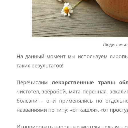
Люди лечил
На данный момент мы используем сиропы,
таких результатов!
Перечислим
лекарственные травы об
чистотел, зверобой, мята перечная, эвкали
болезни – они применялись по отдельн
названиями по типу: «от кашля», «от прост
Игнорировать народные методы нельзя – о