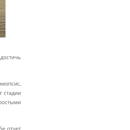
 достичь
рмопсис,
т стадии
ростыми
бе отчет