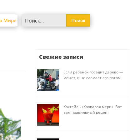
Найти:
о Мире
Свежие записи
Если ребёнок посадит дерево —
может, и не сломает его потом
Коктейль «Кровавая мери». Вот
вам правильный рецепт