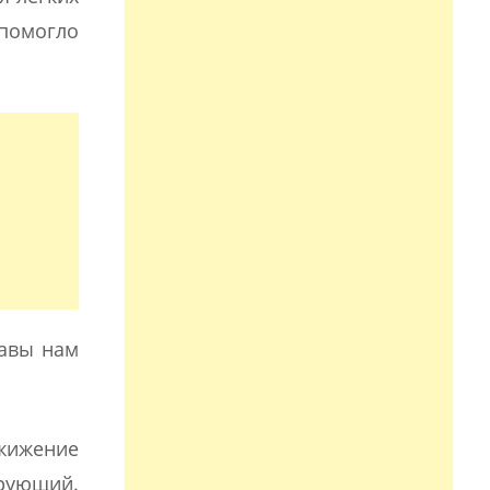
 помогло
равы нам
ижение
ирующий.