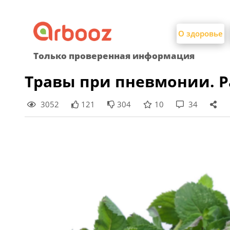
Найти:
Skip
to
О здоровье
content
Только проверенная информация
Травы при пневмонии. Р
3052
121
304
10
34