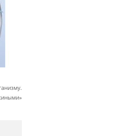
ганизму.
киными»