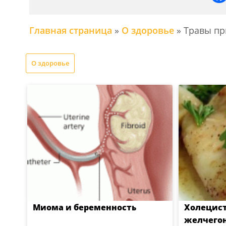
Главная страница
»
О здоровье
»
Травы пр
О здоровье
Миома и беременность
Холецист
желчего