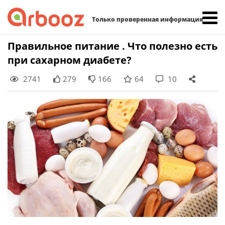
Найти:
Только проверенная информация
Skip
Правильное питание . Что полезно есть
to
при сахарном диабете?
content
2741
279
166
64
10