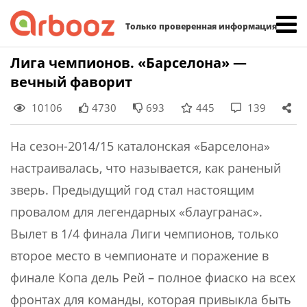
Найти:
Только проверенная информация
Skip
Лига чемпионов. «Барселона» —
to
вечный фаворит
content
10106
4730
693
445
139
На сезон-2014/15 каталонская «Барселона»
настраивалась, что называется, как раненый
зверь. Предыдущий год стал настоящим
провалом для легендарных «блаугранас».
Вылет в 1/4 финала Лиги чемпионов, только
второе место в чемпионате и поражение в
финале Копа дель Рей – полное фиаско на всех
фронтах для команды, которая привыкла быть