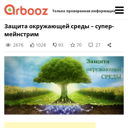
Найти:
Только проверенная информация
Skip
Защита окружающей среды – супер-
to
мейнстрим
content
2676
1028
93
70
27