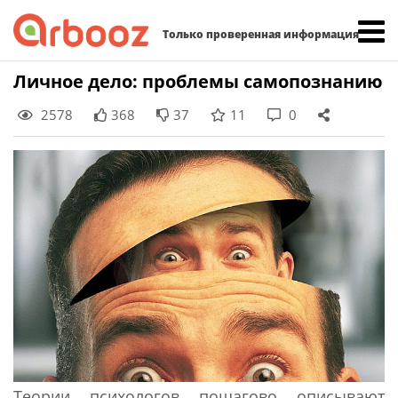
Найти:
Только проверенная информация
Skip
Личное дело: проблемы самопознанию
to
2578
368
37
11
0
content
Теории психологов пошагово описывают