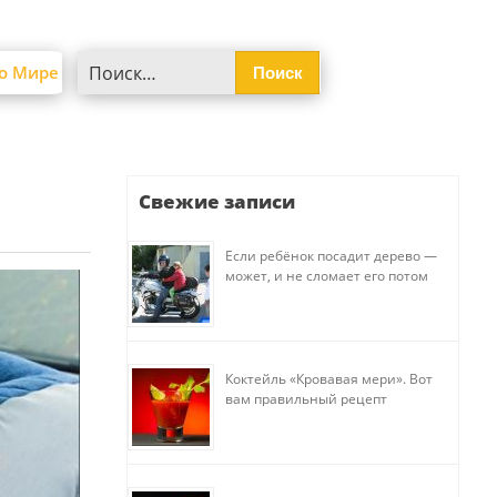
Найти:
о Мире
Свежие записи
Если ребёнок посадит дерево —
может, и не сломает его потом
Коктейль «Кровавая мери». Вот
вам правильный рецепт