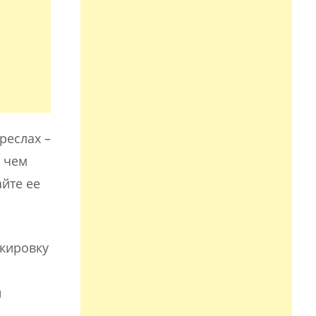
реслах –
 чем
йте ее
ркировку
й