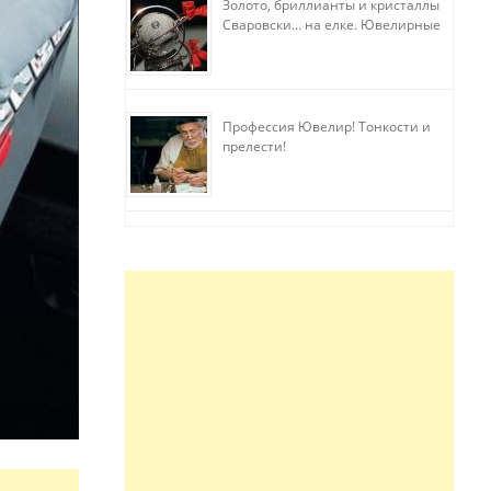
Золото, бриллианты и кристаллы
Сваровски… на елке. Ювелирные
прихоти
Профессия Ювелир! Тонкости и
прелести!