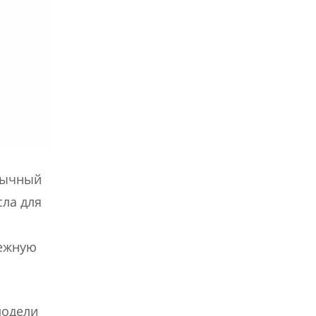
обычный
сла для
нежную
модели