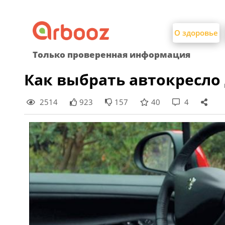
Найти:
Skip
to
О здоровье
content
Только проверенная информация
Как выбрать автокресло
2514
923
157
40
4