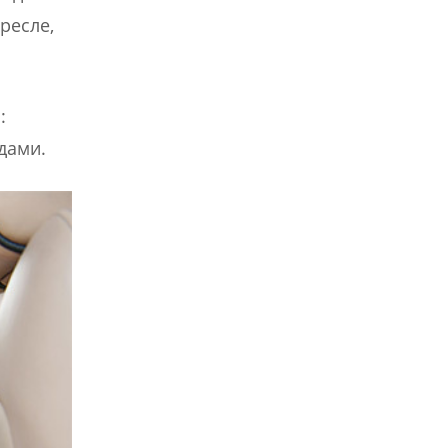
ресле,
:
дами.