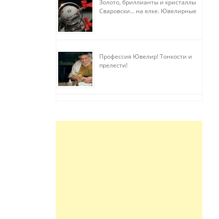
Золото, бриллианты и кристаллы
Сваровски… на елке. Ювелирные
прихоти
Профессия Ювелир! Тонкости и
прелести!