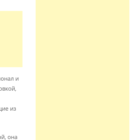
ионал и
овкой,
щие из
й, она