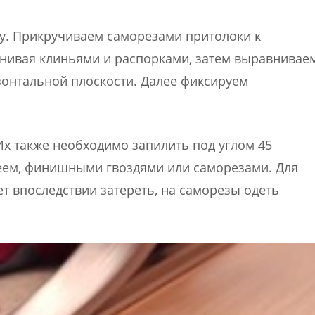
у. Прикручиваем саморезами притолоки к
внивая клиньями и распорками, затем выравнивае
зонтальной плоскости. Далее фиксируем
Их также необходимо запилить под углом 45
леем, финишными гвоздями или саморезами. Для
т впоследствии затереть, на саморезы одеть