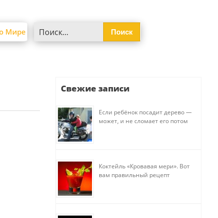
Найти:
о Мире
Свежие записи
Если ребёнок посадит дерево —
может, и не сломает его потом
Коктейль «Кровавая мери». Вот
вам правильный рецепт