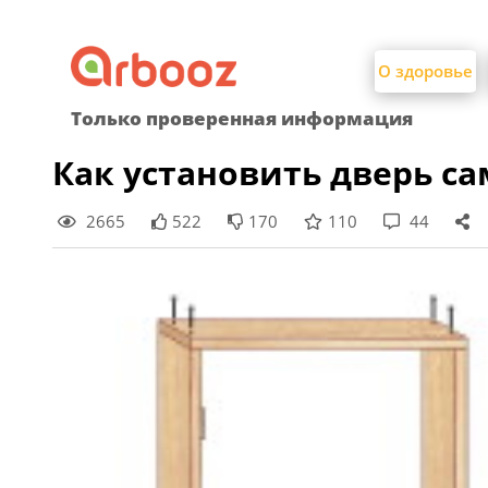
Найти:
Skip
to
О здоровье
content
Только проверенная информация
Как установить дверь с
2665
522
170
110
44