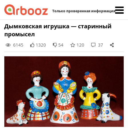
Найти:
Только проверенная информация
Skip
Дымковская игрушка — старинный
to
промысел
content
6145
1320
54
120
37