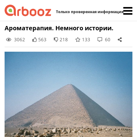
Найти:
Только проверенная информация
Skip
Ароматерапия. Немного истории.
to
3062
563
218
133
60
content