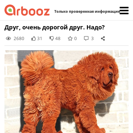
Найти:
Только проверенная информация
Skip
Друг, очень дорогой друг. Надо?
to
2680
31
48
0
3
content