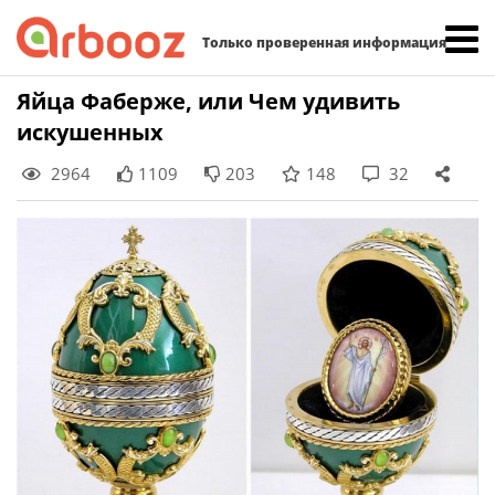
Найти:
Только проверенная информация
Skip
Яйца Фаберже, или Чем удивить
to
искушенных
content
2964
1109
203
148
32