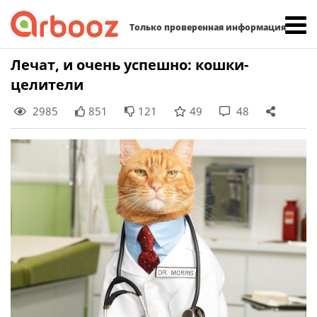
Найти:
Только проверенная информация
Skip
Лечат, и очень успешно: кошки-
to
целители
content
2985
851
121
49
48