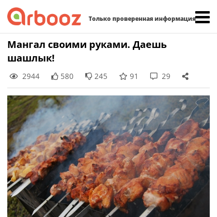
Найти:
Только проверенная информация
Skip
Мангал своими руками. Даешь
to
шашлык!
content
2944
580
245
91
29