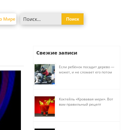
Найти:
о Мире
Свежие записи
Если ребёнок посадит дерево —
может, и не сломает его потом
Коктейль «Кровавая мери». Вот
вам правильный рецепт