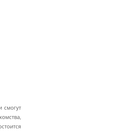
и смогут
омства,
остоится