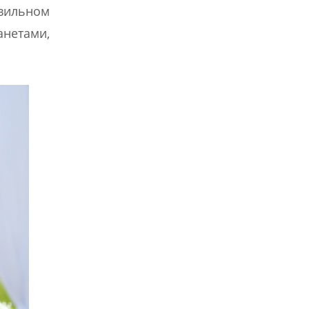
авильном
нетами,