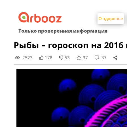
Найти:
Skip
to
О здоровье
content
Только проверенная информация
Рыбы – гороскоп на 2016 
2523
178
53
37
37