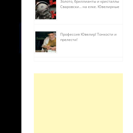
Золото, бриллианты и кристаллы
Сваровски… на елке. Ювелирные
прихоти
Профессия Ювелир! Тонкости и
прелести!