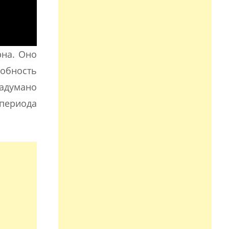
рна. Оно
обность
задумано
 периода