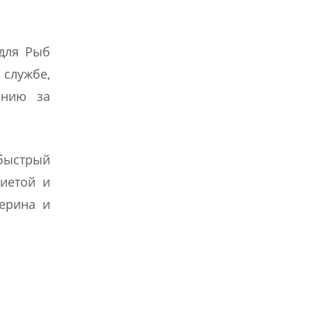
 для Рыб
службе,
ению за
 быстрый
диетой и
терина и