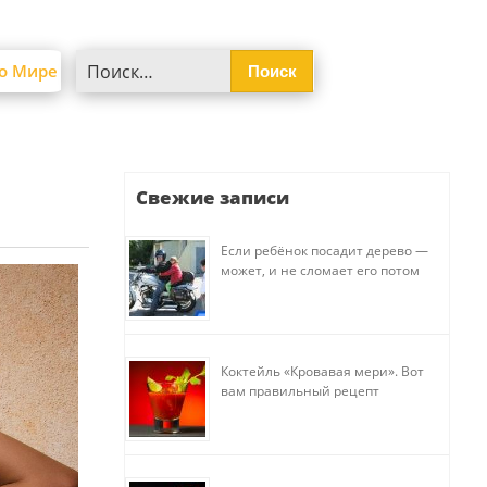
Найти:
о Мире
Свежие записи
Если ребёнок посадит дерево —
может, и не сломает его потом
Коктейль «Кровавая мери». Вот
вам правильный рецепт