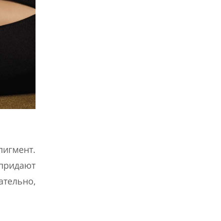
пигмент.
 придают
ательно,