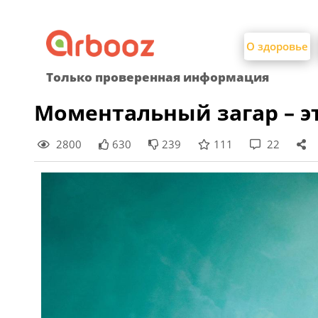
Найти:
Skip
to
О здоровье
content
Только проверенная информация
Моментальный загар – э
2800
630
239
111
22