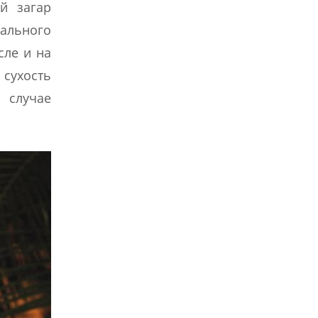
й загар
рального
сле и на
 сухость
 случае