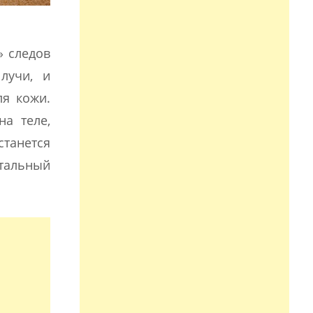
» следов
лучи, и
ля кожи.
на теле,
танется
тальный