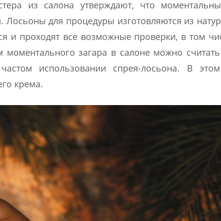
астера из салона утверждают, что моментальны
и. Лосьоны для процедуры изготовляются из нату
ся и проходят все возможные проверки, в том чи
 моментального загара в салоне можно считать
частом использовании спрея-лосьона. В этом
го крема.