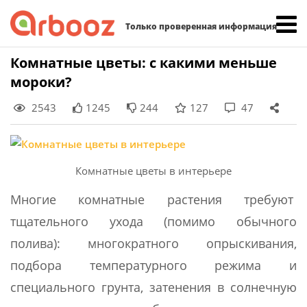
Найти:
Только проверенная информация
Skip
Комнатные цветы: с какими меньше
to
мороки?
content
2543
1245
244
127
47
Комнатные цветы в интерьере
Многие комнатные растения требуют
тщательного ухода (помимо обычного
полива): многократного опрыскивания,
подбора температурного режима и
специального грунта, затенения в солнечную