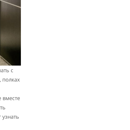
ать с
, полках
е вместе
ть
 узнать