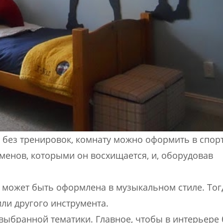
ня без тренировок, комнату можно оформить в спо
менов, которыми он восхищается, и, оборудовав
т может быть оформлена в музыкальном стиле. Тог
ли другого инструмента.
 выбранной тематики. Главное, чтобы в интерьере