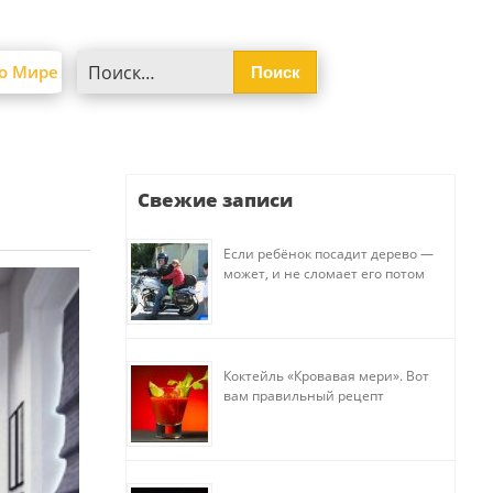
Найти:
о Мире
Свежие записи
Если ребёнок посадит дерево —
может, и не сломает его потом
Коктейль «Кровавая мери». Вот
вам правильный рецепт