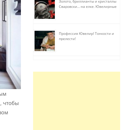
Золото, бриллианты и кристаллы
Сваровски… на елке. Ювелирные
прихоти
Профессия Ювелир! Тонкости и
прелести!
вым
, чтобы
вом