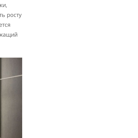
ки,
ть росту
ется
ежащий