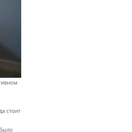
ртивном
да стоит
 было