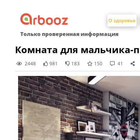
Найти:
Skip
to
О здоровье
content
Только проверенная информация
Комната для мальчика-п
2448
981
183
150
41