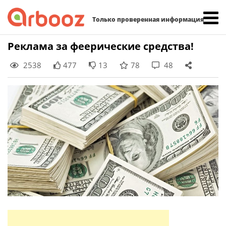
Найти:
Только проверенная информация
Skip
Реклама за феерические средства!
to
2538
477
13
78
48
content